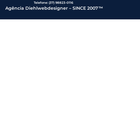
Telefone:
(37) 98823-0116
Agência Diehlwebdesigner – SINCE 2007™