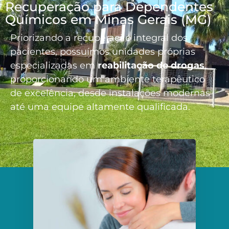
Recuperação para Dependentes
Químicos em Minas Gerais (MG)
Priorizando a recuperação integral dos
pacientes, possuímos unidades próprias
especializadas em
reabilitação de drogas
,
proporcionando um ambiente terapêutico
de excelência, desde instalações modernas
até uma equipe altamente qualificada.