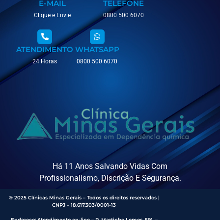
E-MAIL
TELEFONE
Clique e Envie
0800 500 6070
ATENDIMENTO
WHATSAPP
24 Horas
0800 500 6070
Há 11 Anos Salvando Vidas Com
Profissionalismo, Discrição E Segurança.
® 2025 Clínicas Minas Gerais – Todos os direitos reservados |
CNPJ – 18.617.303/0001-13
Endereço
:
Atendimento on-line – R. Martinho Lemos, 591, –