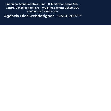
Endereço
:
Atendimento on-line – R. Martinho Lemos, 591, –
Centro, Conceição do Pará – MG(Minas gerais), 35668-000
Telefone:
(37) 98823-0116
Agência Diehlwebdesigner – SINCE 2007™