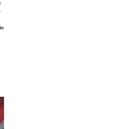
s
,
de