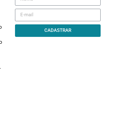
o
CADASTRAR
o
r