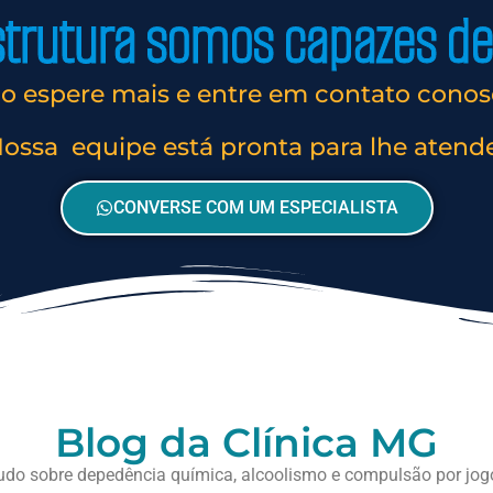
rutura somos capazes de 
o espere mais e entre em contato conos
ossa equipe está pronta para lhe atend
CONVERSE COM UM ESPECIALISTA
Blog da Clínica MG
udo sobre depedência química, alcoolismo e compulsão por jog