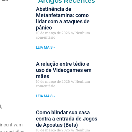
Artigos Recentes
Abstinência de
Metanfetamina: como
lidar com a ataques de
pânico
10 de março de 2026
Nenhum
comentário
LEIA MAIS »
A relação entre tédio e
uso de Videogames em
mães
10 de março de 2026
Nenhum
comentário
LEIA MAIS »
,
Como blindar sua casa
contra a entrada de Jogos
de Apostas (Bets)
 incentivam
10 de março de 2026
Nenhum
as decisões.