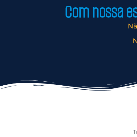
Com nossa est
Nã
N
T