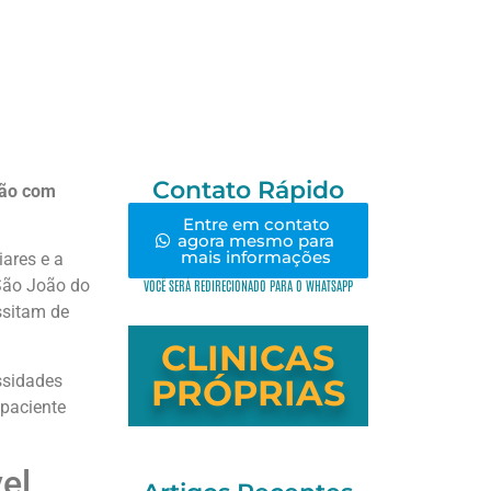
Contato Rápido
ção com
Entre em contato
agora mesmo para
mais informações
ares e a
 São João do
VOCÊ SERÁ REDIRECIONADO PARA O WHATSAPP
ssitam de
CLINICAS
ssidades
PRÓPRIAS
 paciente
el