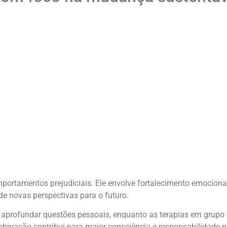
mportamentos prejudiciais. Ele envolve fortalecimento emocional
e novas perspectivas para o futuro.
 aprofundar questões pessoais, enquanto as terapias em grupo
ombinação contribui para maior consciência e responsabilidade n