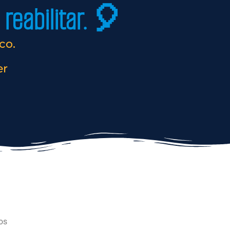
reabilitar. 🎈
co.
er
os