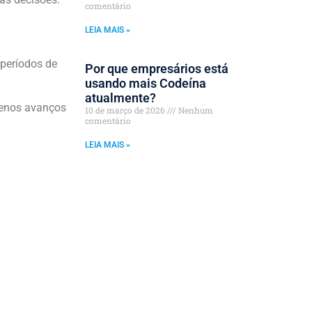
comentário
LEIA MAIS »
 períodos de
Por que empresários está
usando mais Codeína
atualmente?
quenos avanços
10 de março de 2026
Nenhum
comentário
LEIA MAIS »