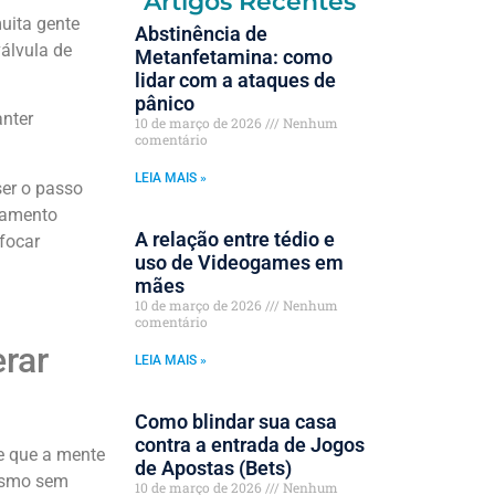
Artigos Recentes
muita gente
Abstinência de
álvula de
Metanfetamina: como
lidar com a ataques de
pânico
anter
10 de março de 2026
Nenhum
comentário
LEIA MAIS »
ser o passo
tamento
A relação entre tédio e
focar
uso de Videogames em
mães
10 de março de 2026
Nenhum
comentário
rar
LEIA MAIS »
Como blindar sua casa
contra a entrada de Jogos
 e que a mente
de Apostas (Bets)
mesmo sem
10 de março de 2026
Nenhum