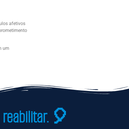
ulos afetivos
mprometimento
em um
reabilitar. 🎈