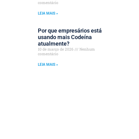
comentário
LEIA MAIS »
Por que empresários está
usando mais Codeína
atualmente?
10 de março de 2026
Nenhum
comentário
LEIA MAIS »