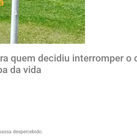
a
ra quem decidiu interromper o c
a da vida
passa despercebido.