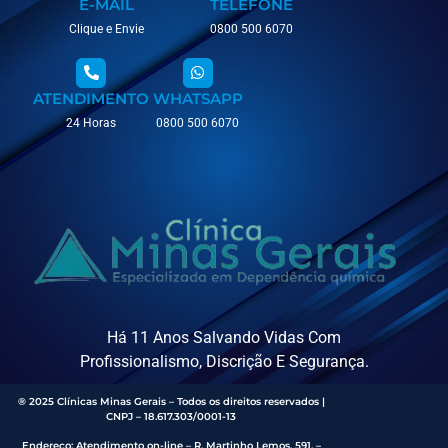
E-MAIL
TELEFONE
Clique e Envie
0800 500 6070
ATENDIMENTO
WHATSAPP
24 Horas
0800 500 6070
Há 11 Anos Salvando Vidas Com
Profissionalismo, Discrição E Segurança.
® 2025 Clínicas Minas Gerais – Todos os direitos reservados |
CNPJ – 18.617.303/0001-13
Endereço
:
Atendimento on-line – R. Martinho Lemos, 591, –