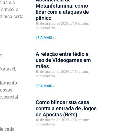
cias e a
Metanfetamina: como
rítico, o
lidar com a ataques de
línica certa.
pânico
10 de março de 2026
Nenhum
comentário
LEIA MAIS »
A relação entre tédio e
e
uso de Videogames em
mães
ortável,
10 de março de 2026
Nenhum
comentário
ratamento
LEIA MAIS »
Passos.
essencial
Como blindar sua casa
contra a entrada de Jogos
de Apostas (Bets)
10 de março de 2026
Nenhum
comentário
de cada