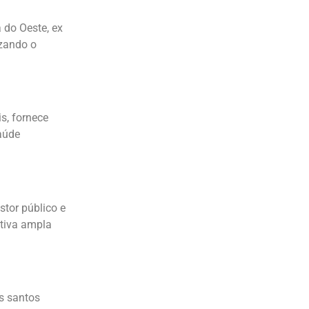
a do Oeste, ex
izando o
is, fornece
aúde
estor público e
ctiva ampla
os santos