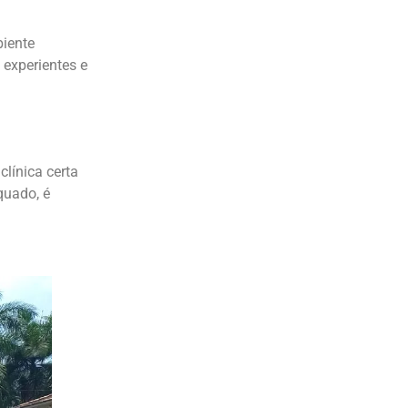
biente
 experientes e
línica certa
quado, é