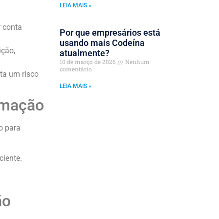
LEIA MAIS »
r conta
Por que empresários está
usando mais Codeína
ição,
atualmente?
10 de março de 2026
Nenhum
comentário
ta um risco
LEIA MAIS »
rmação
o para
ciente.
ão