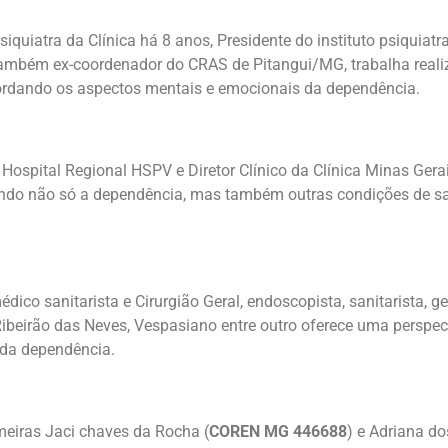
Psiquiatra da Clínica há 8 anos, Presidente do instituto psiquiatr
 também ex-coordenador do CRAS de Pitangui/MG, trabalha real
dando os aspectos mentais e emocionais da dependência.
do Hospital Regional HSPV e Diretor Clínico da Clínica Minas Gera
tando não só a dependência, mas também outras condições de s
médico sanitarista e Cirurgião Geral, endoscopista, sanitarista, g
ibeirão das Neves, Vespasiano entre outro oferece uma perspe
 da dependência.
meiras Jaci chaves da Rocha (
COREN MG 446688
) e Adriana d