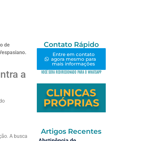
Contato Rápido
ão de
Vespasiano.
Entre em contato
agora mesmo para
mais informações
ntra a
VOCÊ SERÁ REDIRECIONADO PARA O WHATSAPP
CLINICAS
PRÓPRIAS
ndo
.
Artigos Recentes
ção. A busca
Abstinência de