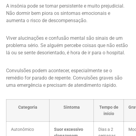
A insônia pode se tornar persistente e muito prejudicial.
Não dormir bem piora os sintomas emocionais e
aumenta o risco de descompensação.
Viver alucinações e confusão mental são sinais de um
problema sério. Se alguém percebe coisas que não estão
lá ou se sente desorientado, é hora de ir para o hospital.
Convulsões podem acontecer, especialmente se o
remédio for parado de repente. Convulsões graves são
uma emergência e precisam de atendimento rápido.
Categoria
Sintoma
Tempo de
Gra
início
Autonômico
Suor excessivo
Dias a 2
Mod
clonazepam
semanas