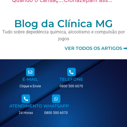
Blog da Clínica MG
Tudo sobre depedência química, alcoolismo e compulsão por
jogos
VER TODOS OS ARTIGOS ➡
E-MAIL
TELEFONE
Clique e Envie
0800 500 6070
ATENDIMENTO
WHATSAPP
24 Horas
0800 500 6070