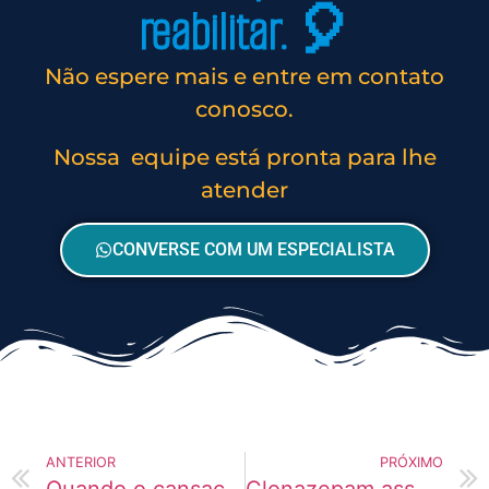
reabilitar. 🎈
Não espere mais e entre em contato
conosco.
Nossa equipe está pronta para lhe
atender
CONVERSE COM UM ESPECIALISTA
ANTERIOR
PRÓXIMO
Quando o cansaço emocional vira comportamento autodestrutivo
Clonazepam associado ao consumo de álcool