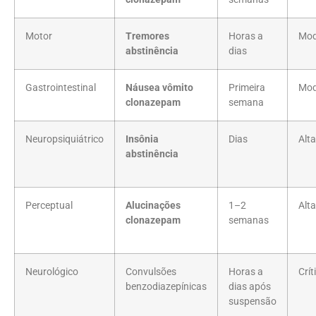
Motor
Tremores
Horas a
Mod
abstinência
dias
Gastrointestinal
Náusea vômito
Primeira
Mod
clonazepam
semana
Neuropsiquiátrico
Insônia
Dias
Alta
abstinência
Perceptual
Alucinações
1–2
Alta
clonazepam
semanas
Neurológico
Convulsões
Horas a
Crít
benzodiazepínicas
dias após
suspensão