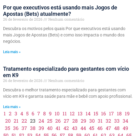
Por que executivos está usando mais Jogos de
Apostas (Bets) atualmente?
26 de fevereiro de 2026
Nenhum comentário
Descubra os motivos pelos quais Por que executivos está usando
mais Jogos de Apostas (Bets) e como isso impacta o mundo dos
negócios.
Leia mais »
Tratamento especializado para gestantes com vício
em K9
26 de fevereiro de 2026
Nenhum comentário
Descubra o melhor tratamento especializado para gestantes com
vício em K9 e garanta saúde para mãe e bebê com apoio profissional.
Leia mais »
1
2
3
4
5
6
7
8
9
10
11
12
13
14
15
16
17
18
19
20
21
22
23
24
25
26
27
28
29
30
31
32
33
34
35
36
37
38
39
40
41
42
43
44
45
46
47
48
49
50
51
52
53
54
55
56
57
58
59
60
61
62
63
64
65