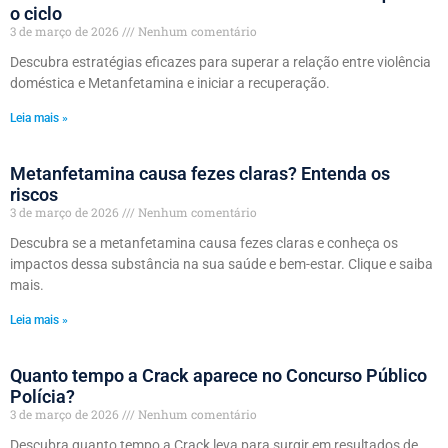
o ciclo
3 de março de 2026
Nenhum comentário
Descubra estratégias eficazes para superar a relação entre violência
doméstica e Metanfetamina e iniciar a recuperação.
Leia mais »
Metanfetamina causa fezes claras? Entenda os
riscos
3 de março de 2026
Nenhum comentário
Descubra se a metanfetamina causa fezes claras e conheça os
impactos dessa substância na sua saúde e bem-estar. Clique e saiba
mais.
Leia mais »
Quanto tempo a Crack aparece no Concurso Público
Polícia?
3 de março de 2026
Nenhum comentário
Descubra quanto tempo a Crack leva para surgir em resultados de