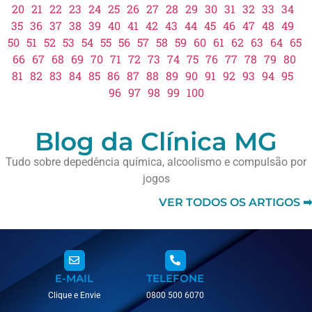
20
21
22
23
24
25
26
27
28
29
30
31
32
33
34
35
36
37
38
39
40
41
42
43
44
45
46
47
48
49
50
51
52
53
54
55
56
57
58
59
60
61
62
63
64
65
66
67
68
69
70
71
72
73
74
75
76
77
78
79
80
81
82
83
84
85
86
87
88
89
90
91
92
93
94
95
96
97
98
99
100
Blog da Clínica MG
Tudo sobre depedência química, alcoolismo e compulsão por
jogos
VER TODOS OS ARTIGOS ➡
E-MAIL
TELEFONE
Clique e Envie
0800 500 6070