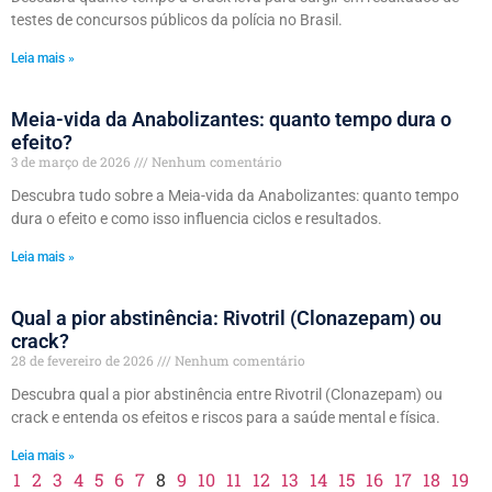
testes de concursos públicos da polícia no Brasil.
Leia mais »
Meia-vida da Anabolizantes: quanto tempo dura o
efeito?
3 de março de 2026
Nenhum comentário
Descubra tudo sobre a Meia-vida da Anabolizantes: quanto tempo
dura o efeito e como isso influencia ciclos e resultados.
Leia mais »
Qual a pior abstinência: Rivotril (Clonazepam) ou
crack?
28 de fevereiro de 2026
Nenhum comentário
Descubra qual a pior abstinência entre Rivotril (Clonazepam) ou
crack e entenda os efeitos e riscos para a saúde mental e física.
Leia mais »
1
2
3
4
5
6
7
8
9
10
11
12
13
14
15
16
17
18
19