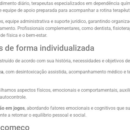
dimento diário, terapeutas especializados em dependência quím
a e equipe de apoio preparada para acompanhar a rotina terapêut
quipe administrativa e suporte jurídico, garantindo organiza
amento. Profissionais complementares, como dentista, fisiotera
 física e o bem-estar.
 de forma individualizada
truído de acordo com sua história, necessidades e objetivos d
ca
, com desintoxicação assistida, acompanhamento médico e t
balhamos aspectos físicos, emocionais e comportamentais, auxi
autocontrole.
ão em jogos
, abordando fatores emocionais e cognitivos que s
 a retomar o equilíbrio pessoal e social.
ecomeço