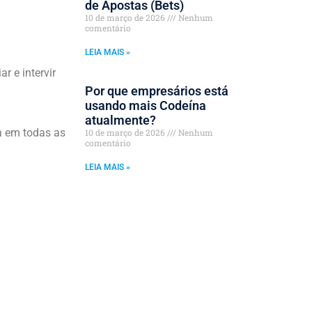
de Apostas (Bets)
10 de março de 2026
Nenhum
comentário
LEIA MAIS »
ar e intervir
Por que empresários está
usando mais Codeína
atualmente?
a em todas as
10 de março de 2026
Nenhum
comentário
LEIA MAIS »