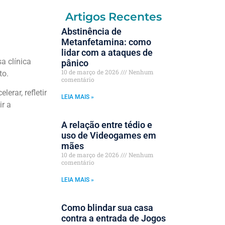
Artigos Recentes
Abstinência de
Metanfetamina: como
lidar com a ataques de
a clínica
pânico
10 de março de 2026
Nenhum
to.
comentário
rar, refletir
LEIA MAIS »
ir a
A relação entre tédio e
uso de Videogames em
mães
10 de março de 2026
Nenhum
comentário
LEIA MAIS »
Como blindar sua casa
contra a entrada de Jogos