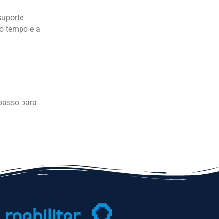
suporte
 o tempo e a
 passo para