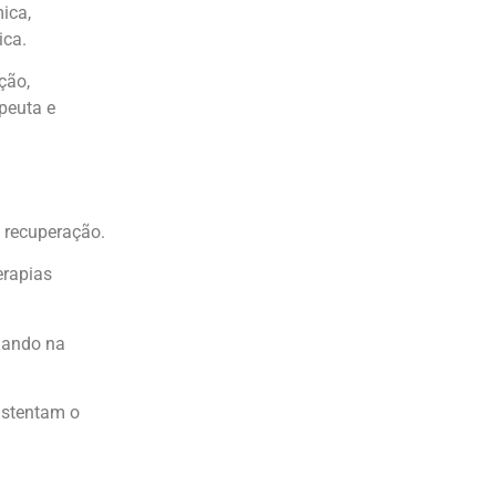
ica,
ica.
ção,
peuta e
e recuperação.
erapias
liando na
ustentam o