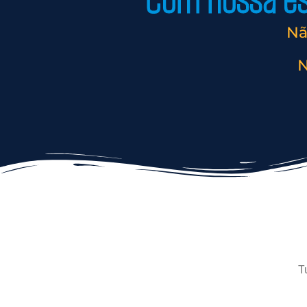
Com nossa est
Nã
N
T