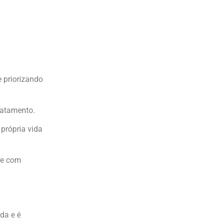
 priorizando
ratamento.
própria vida
re com
da e é