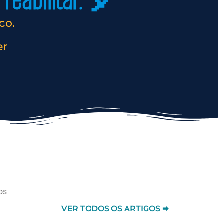
reabilitar. 🎈
co.
er
os
VER TODOS OS ARTIGOS ➡