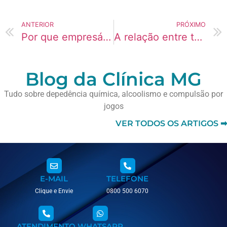
ANTERIOR
PRÓXIMO
Por que empresários está usando mais Codeína atualmente?
A relação entre tédio e uso de Videogames em mães
Blog da Clínica MG
Tudo sobre depedência química, alcoolismo e compulsão por
jogos
VER TODOS OS ARTIGOS ➡
E-MAIL
TELEFONE
Clique e Envie
0800 500 6070
ATENDIMENTO
WHATSAPP