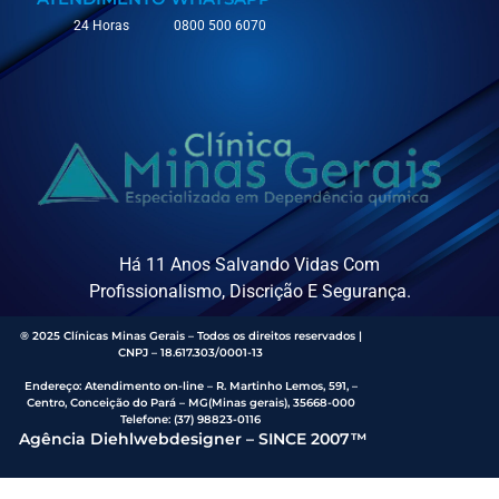
24 Horas
0800 500 6070
Há 11 Anos Salvando Vidas Com
Profissionalismo, Discrição E Segurança.
® 2025 Clínicas Minas Gerais – Todos os direitos reservados |
CNPJ – 18.617.303/0001-13
Endereço
:
Atendimento on-line – R. Martinho Lemos, 591, –
Centro, Conceição do Pará – MG(Minas gerais), 35668-000
Telefone:
(37) 98823-0116
Agência Diehlwebdesigner – SINCE 2007™