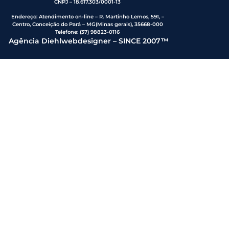
CNPJ – 18.617.303/0001-13
Endereço
:
Atendimento on-line – R. Martinho Lemos, 591, –
Centro, Conceição do Pará – MG(Minas gerais), 35668-000
Telefone:
(37) 98823-0116
Agência Diehlwebdesigner – SINCE 2007™