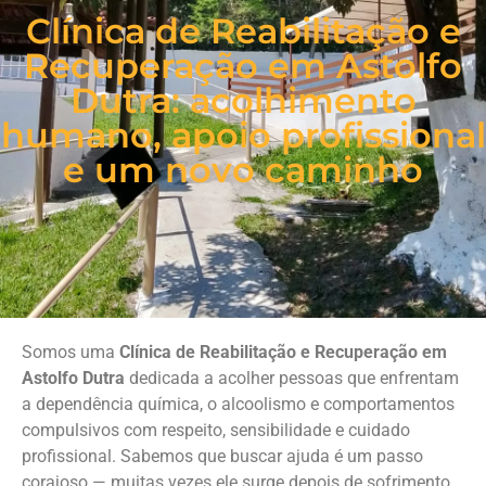
Clínica de Reabilitação e
Recuperação em Astolfo
Dutra: acolhimento
humano, apoio profissional
e um novo caminho
Somos uma
Clínica de Reabilitação e Recuperação em
Astolfo Dutra
dedicada a acolher pessoas que enfrentam
a dependência química, o alcoolismo e comportamentos
compulsivos com respeito, sensibilidade e cuidado
profissional. Sabemos que buscar ajuda é um passo
corajoso — muitas vezes ele surge depois de sofrimento,