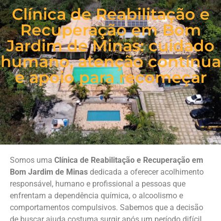
Clínica de Reabilitação e
Recuperação em Bom
Jardim de Minas: cuidado
humano, atenção contínua
e apoio para recomeçar
Somos uma
Clínica de Reabilitação e Recuperação em
Bom Jardim de Minas
dedicada a oferecer acolhimento
responsável, humano e profissional a pessoas que
enfrentam a dependência química, o alcoolismo e
comportamentos compulsivos. Sabemos que a decisão
de buscar ajuda costuma surgir após um período difícil,