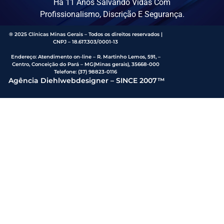
Há 11 Anos Salvando Vidas Com
Profissionalismo, Discrição E Segurança.
® 2025 Clínicas Minas Gerais – Todos os direitos reservados |
CNPJ – 18.617.303/0001-13
Endereço
:
Atendimento on-line – R. Martinho Lemos, 591, –
Centro, Conceição do Pará – MG(Minas gerais), 35668-000
Telefone:
(37) 98823-0116
Agência Diehlwebdesigner – SINCE 2007™