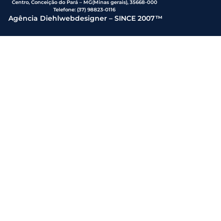
Centro, Conceição do Pará – MG(Minas gerais), 35668-000
Telefone:
(37) 98823-0116
Agência Diehlwebdesigner – SINCE 2007™