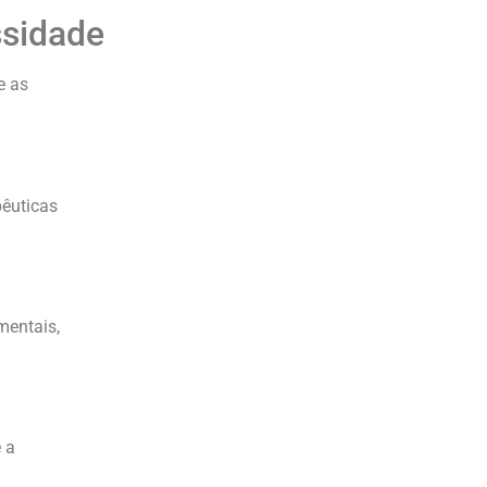
ssidade
e as
pêuticas
mentais,
 a