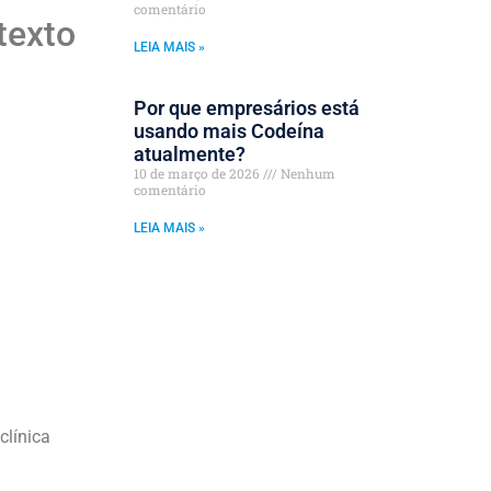
comentário
texto
LEIA MAIS »
Por que empresários está
usando mais Codeína
atualmente?
10 de março de 2026
Nenhum
comentário
LEIA MAIS »
clínica