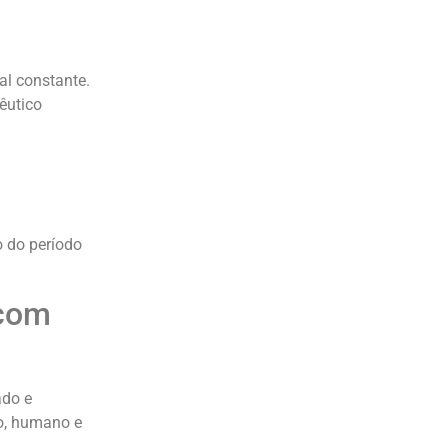
al constante.
êutico
o do período
 com
ado e
do, humano e