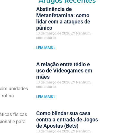
Artigos Recentes
Abstinência de
Metanfetamina: como
lidar com a ataques de
pânico
10 de março de 2026
Nenhum
comentário
LEIA MAIS »
A relação entre tédio e
uso de Videogames em
mães
10 de março de 2026
Nenhum
comentário
a com unidades
 rotina
LEIA MAIS »
Como blindar sua casa
ticas físicas
contra a entrada de Jogos
ional e para
de Apostas (Bets)
10 de março de 2026
Nenhum