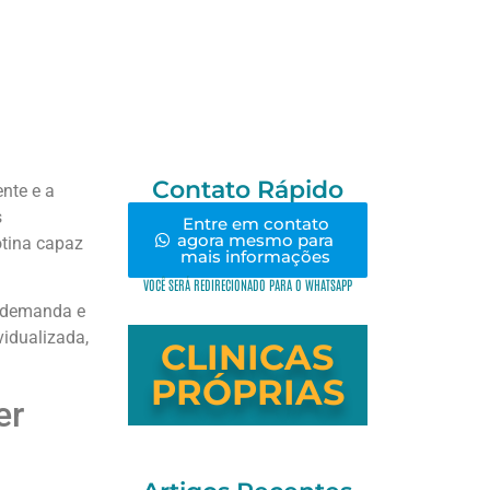
Contato Rápido
nte e a
s
Entre em contato
agora mesmo para
otina capaz
mais informações
VOCÊ SERÁ REDIRECIONADO PARA O WHATSAPP
b demanda e
idualizada,
CLINICAS
PRÓPRIAS
er