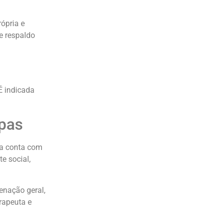
ópria e
e respaldo
É indicada
pas
ca conta com
e social,
enação geral,
erapeuta e