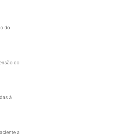
io do
eensão do
adas à
aciente a