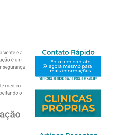
Contato Rápido
ciente e a
ração é um
Entre em contato
agora mesmo para
er segurança
mais informações
VOCÊ SERÁ REDIRECIONADO PARA O WHATSAPP
rte médico
peitando o
CLINICAS
PRÓPRIAS
tação