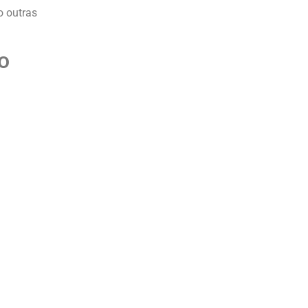
o outras
o