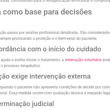
torada, contribuindo para a reorganização emocional e comport
a como base para decisões
ão passa por análise profissional detalhada. São considerados
 sempre priorizando a proteção e o bem-estar do paciente.
rdância com o início do cuidado
juda e aceita iniciar o tratamento, a
internação voluntária
pode
o processo terapêutico.
ão exige intervenção externa
 quando o paciente não apresenta condições de decidir por cont
ocial. Essa medida ocorre com avaliação técnica e respaldo lega
rminação judicial