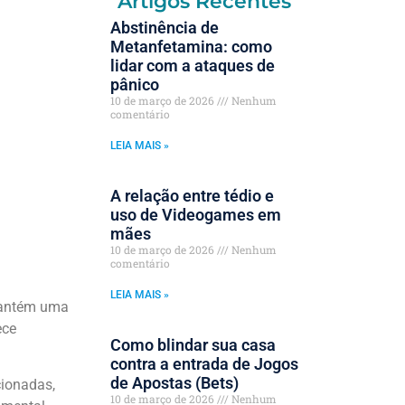
Artigos Recentes
Abstinência de
Metanfetamina: como
lidar com a ataques de
pânico
10 de março de 2026
Nenhum
comentário
LEIA MAIS »
A relação entre tédio e
uso de Videogames em
mães
10 de março de 2026
Nenhum
comentário
LEIA MAIS »
 mantém uma
ece
Como blindar sua casa
contra a entrada de Jogos
de Apostas (Bets)
cionadas,
10 de março de 2026
Nenhum