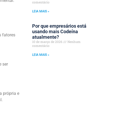
amental.
comentário
LEIA MAIS »
Por que empresários está
usando mais Codeína
 fatores
atualmente?
10 de março de 2026
Nenhum
comentário
LEIA MAIS »
 ser
a própria e
l.