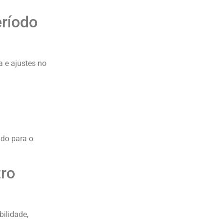
ríodo
 e ajustes no
ndo para o
tro
ilidade,