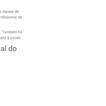
s, equipe de
ofissional de
co. Também há
mpla à saúde.
al do