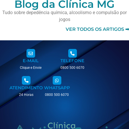
Blog da Clínica MG
Tudo sobre depedência química, alcoolismo e compulsão por
jogos
VER TODOS OS ARTIGOS ➡
E-MAIL
TELEFONE
Clique e Envie
0800 500 6070
ATENDIMENTO
WHATSAPP
24 Horas
0800 500 6070