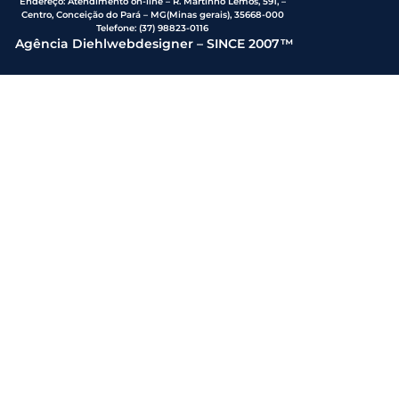
Endereço
:
Atendimento on-line – R. Martinho Lemos, 591, –
Centro, Conceição do Pará – MG(Minas gerais), 35668-000
Telefone:
(37) 98823-0116
Agência Diehlwebdesigner – SINCE 2007™