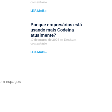
comentário
LEIA MAIS »
Por que empresários está
usando mais Codeína
atualmente?
10 de março de 2026
Nenhum
comentário
LEIA MAIS »
 com espaços