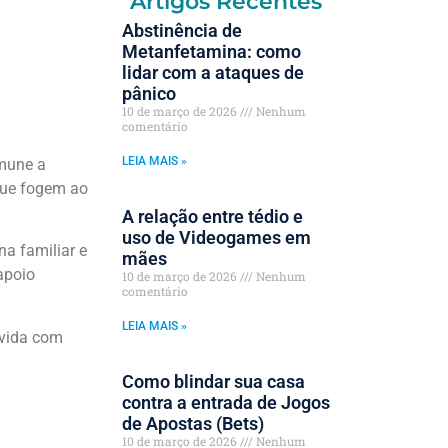
Artigos Recentes
Abstinência de
Metanfetamina: como
lidar com a ataques de
pânico
10 de março de 2026
Nenhum
comentário
LEIA MAIS »
imune a
que fogem ao
A relação entre tédio e
uso de Videogames em
a familiar e
mães
apoio
10 de março de 2026
Nenhum
comentário
LEIA MAIS »
 vida com
Como blindar sua casa
contra a entrada de Jogos
de Apostas (Bets)
10 de março de 2026
Nenhum