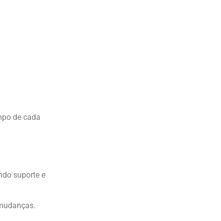
empo de cada
ndo suporte e
 mudanças.