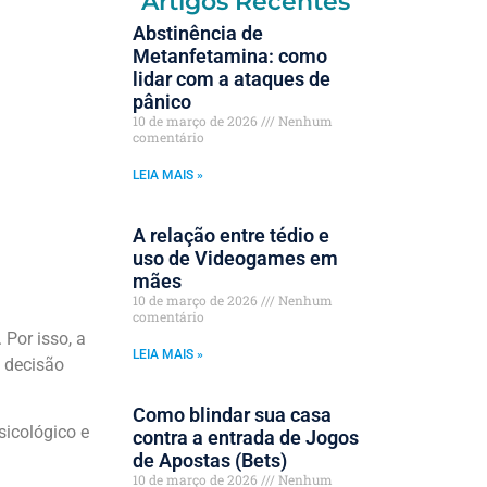
Artigos Recentes
Abstinência de
Metanfetamina: como
lidar com a ataques de
pânico
10 de março de 2026
Nenhum
comentário
LEIA MAIS »
A relação entre tédio e
uso de Videogames em
mães
10 de março de 2026
Nenhum
comentário
 Por isso, a
LEIA MAIS »
 decisão
Como blindar sua casa
icológico e
contra a entrada de Jogos
de Apostas (Bets)
10 de março de 2026
Nenhum