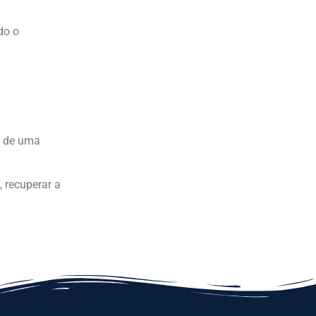
do o
e de uma
 recuperar a