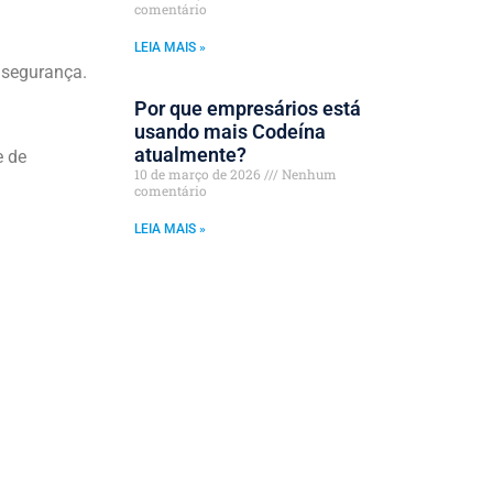
comentário
LEIA MAIS »
 segurança.
Por que empresários está
usando mais Codeína
atualmente?
e de
10 de março de 2026
Nenhum
comentário
LEIA MAIS »