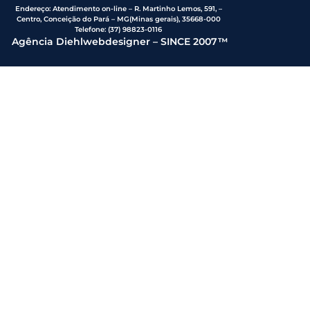
Endereço
:
Atendimento on-line – R. Martinho Lemos, 591, –
Centro, Conceição do Pará – MG(Minas gerais), 35668-000
Telefone:
(37) 98823-0116
Agência Diehlwebdesigner – SINCE 2007™