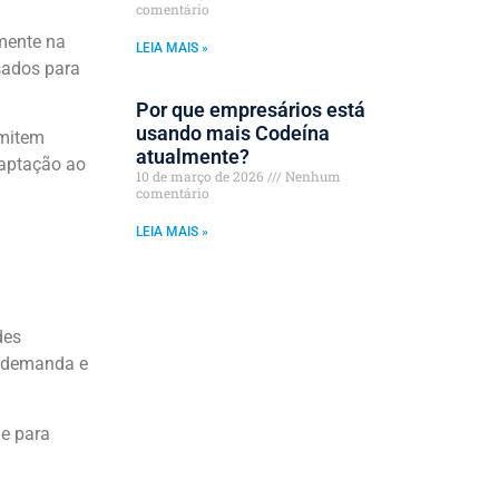
comentário
amente na
LEIA MAIS »
sados para
Por que empresários está
usando mais Codeína
rmitem
atualmente?
daptação ao
10 de março de 2026
Nenhum
comentário
LEIA MAIS »
des
b demanda e
de para