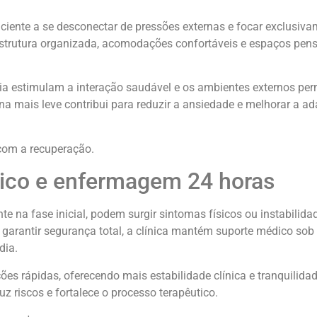
ciente a se desconectar de pressões externas e focar exclusiv
m estrutura organizada, acomodações confortáveis e espaços pen
cia estimulam a interação saudável e os ambientes externos pe
 mais leve contribui para reduzir a ansiedade e melhorar a a
 com a recuperação.
co e enfermagem 24 horas
te na fase inicial, podem surgir sintomas físicos ou instabilida
garantir segurança total, a clínica mantém suporte médico so
dia.
es rápidas, oferecendo mais estabilidade clínica e tranquilida
z riscos e fortalece o processo terapêutico.