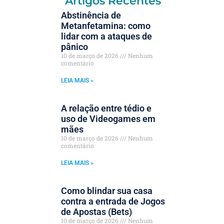
Artigos Recentes
Abstinência de
Metanfetamina: como
lidar com a ataques de
pânico
10 de março de 2026
Nenhum
comentário
LEIA MAIS »
A relação entre tédio e
uso de Videogames em
mães
10 de março de 2026
Nenhum
comentário
LEIA MAIS »
Como blindar sua casa
contra a entrada de Jogos
de Apostas (Bets)
10 de março de 2026
Nenhum