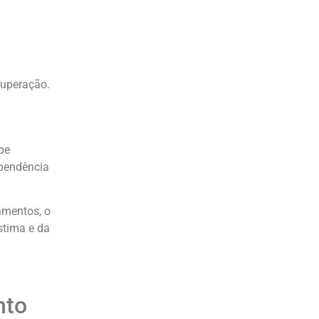
cuperação.
pe
ependência
amentos, o
stima e da
nto