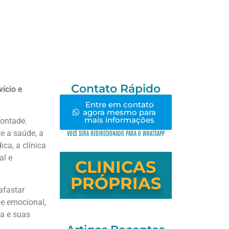
Contato Rápido
ício e
Entre em contato
agora mesmo para
mais informações
vontade.
e a saúde, a
VOCÊ SERÁ REDIRECIONADO PARA O WHATSAPP
ca, a clínica
al e
CLINICAS
PRÓPRIAS
afastar
de emocional,
ia e suas