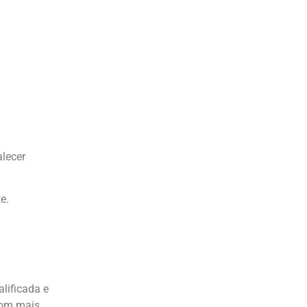
alecer
e.
lificada e
com mais