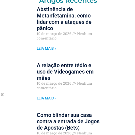
Artigos Recentes
Abstinência de
Metanfetamina: como
lidar com a ataques de
pânico
10 de março de 2026
Nenhum
comentário
LEIA MAIS »
A relação entre tédio e
uso de Videogames em
mães
10 de março de 2026
Nenhum
comentário
e:
LEIA MAIS »
Como blindar sua casa
contra a entrada de Jogos
de Apostas (Bets)
10 de março de 2026
Nenhum