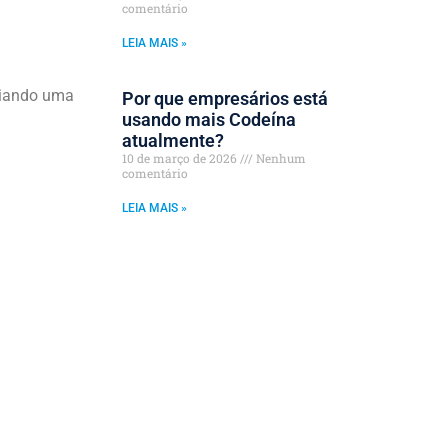
comentário
LEIA MAIS »
ciando uma
Por que empresários está
usando mais Codeína
atualmente?
10 de março de 2026
Nenhum
comentário
LEIA MAIS »