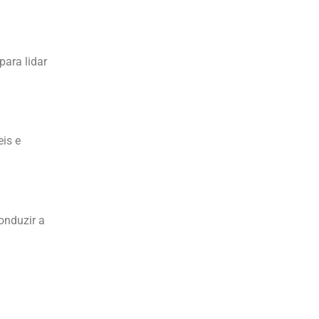
para lidar
eis e
onduzir a