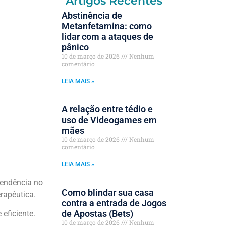
Artigos Recentes
Abstinência de
Metanfetamina: como
lidar com a ataques de
pânico
10 de março de 2026
Nenhum
comentário
LEIA MAIS »
A relação entre tédio e
uso de Videogames em
mães
10 de março de 2026
Nenhum
comentário
LEIA MAIS »
pendência no
Como blindar sua casa
erapêutica.
contra a entrada de Jogos
de Apostas (Bets)
eficiente.
10 de março de 2026
Nenhum