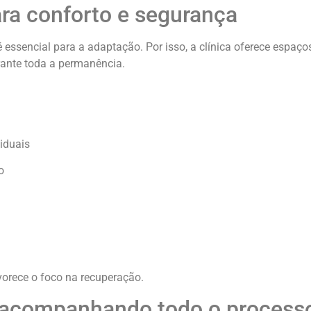
ara conforto e segurança
é essencial para a adaptação. Por isso, a clínica oferece espaç
rante toda a permanência.
iduais
o
vorece o foco na recuperação.
r acompanhando todo o process