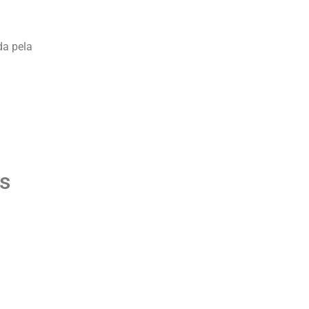
da pela
s