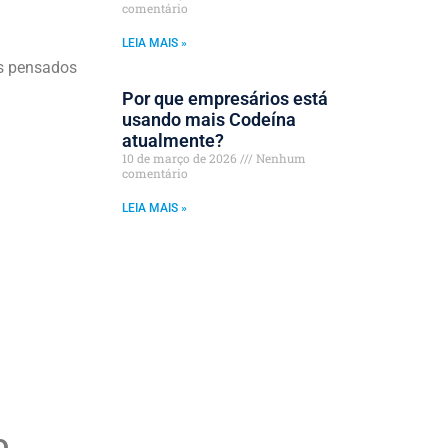
comentário
LEIA MAIS »
os pensados
Por que empresários está
usando mais Codeína
atualmente?
10 de março de 2026
Nenhum
comentário
LEIA MAIS »
o