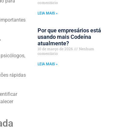
do para
comentário
LEIA MAIS »
 importantes
Por que empresários está
usando mais Codeína
r
atualmente?
10 de março de 2026
Nenhum
comentário
 psicólogos,
LEIA MAIS »
ções rápidas
ntificar
talecer
ada