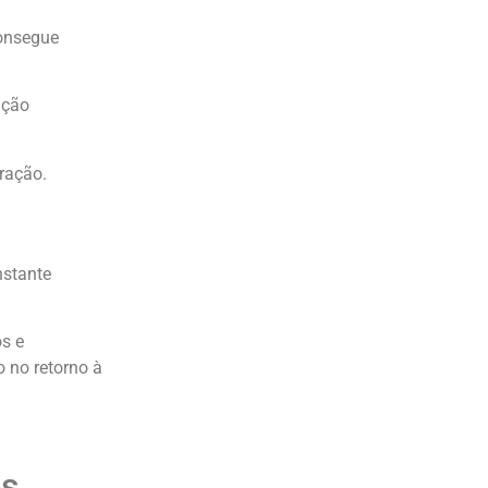
consegue
nção
ração.
nstante
os e
o no retorno à
es