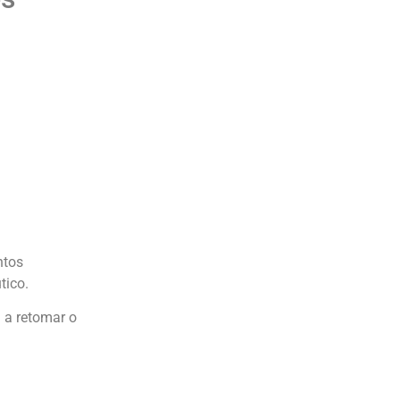
ntos
tico.
a a retomar o