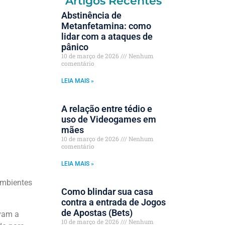
Artigos Recentes
Abstinência de
Metanfetamina: como
lidar com a ataques de
pânico
10 de março de 2026
Nenhum
comentário
LEIA MAIS »
A relação entre tédio e
uso de Videogames em
mães
10 de março de 2026
Nenhum
comentário
LEIA MAIS »
Ambientes
Como blindar sua casa
contra a entrada de Jogos
de Apostas (Bets)
ivam a
10 de março de 2026
Nenhum