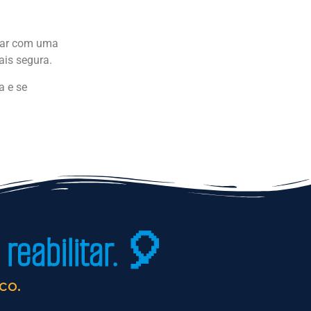
ntar com uma
ais segura.
a e se
reabilitar. 🎈
co.