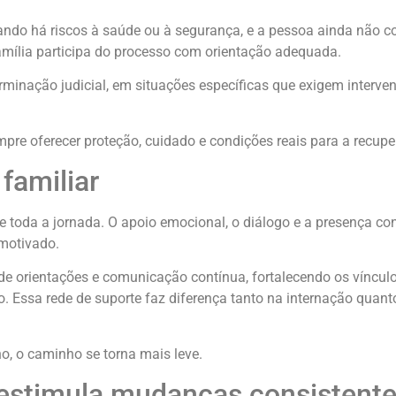
ando há riscos à saúde ou à segurança, e a pessoa ainda não 
amília participa do processo com orientação adequada.
rminação judicial, em situações específicas que exigem interve
pre oferecer proteção, cuidado e condições reais para a recupe
familiar
e toda a jornada. O apoio emocional, o diálogo e a presença co
 motivado.
 de orientações e comunicação contínua, fortalecendo os víncul
. Essa rede de suporte faz diferença tanto na internação quant
o, o caminho se torna mais leve.
 estimula mudanças consistent