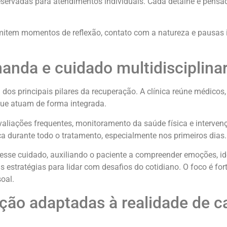
reservadas para atendimentos individuais. Cada detalhe é pensa
mitem momentos de reflexão, contato com a natureza e pausas
nda e cuidado multidisciplina
s principais pilares da recuperação. A clínica reúne médicos,
 que atuam de forma integrada.
liações frequentes, monitoramento da saúde física e interven
a durante todo o tratamento, especialmente nos primeiros dias.
e cuidado, auxiliando o paciente a compreender emoções, ide
estratégias para lidar com desafios do cotidiano. O foco é for
oal.
ção adaptadas à realidade de c