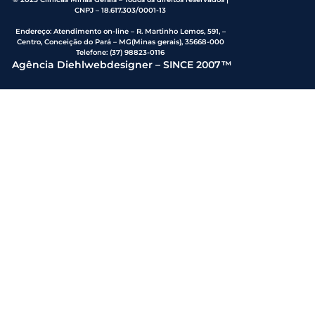
CNPJ – 18.617.303/0001-13
Endereço
:
Atendimento on-line – R. Martinho Lemos, 591, –
Centro, Conceição do Pará – MG(Minas gerais), 35668-000
Telefone:
(37) 98823-0116
Agência Diehlwebdesigner – SINCE 2007™