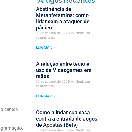
Artigos Recentes
Abstinência de
Metanfetamina: como
lidar com a ataques de
pânico
10 de março de 2026
Nenhum
comentário
LEIA MAIS »
A relação entre tédio e
uso de Videogames em
mães
10 de março de 2026
Nenhum
comentário
LEIA MAIS »
a clínica
Como blindar sua casa
contra a entrada de Jogos
de Apostas (Bets)
rogramação.
10 de março de 2026
Nenhum