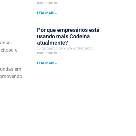
comentário
LEIA MAIS »
Por que empresários está
usando mais Codeína
atualmente?
canso
10 de março de 2026
Nenhum
eitosa e
comentário
LEIA MAIS »
ofundas em
promovendo