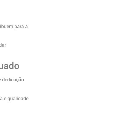
ribuem para a
dar
uado
e dedicação
a e qualidade