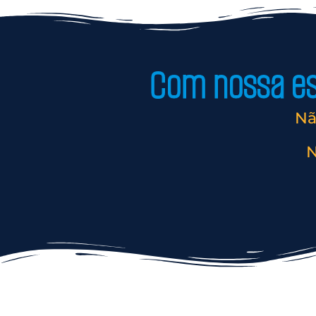
Com nossa est
Nã
N