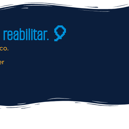
reabilitar. 🎈
co.
er