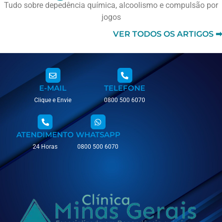
Tudo sobre depedência química, alcoolismo e compulsão por
jogos
VER TODOS OS ARTIGOS ➡
E-MAIL
TELEFONE
Clique e Envie
0800 500 6070
ATENDIMENTO
WHATSAPP
24 Horas
0800 500 6070