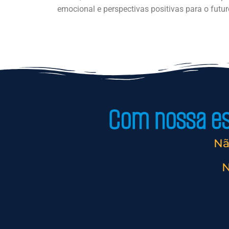
emocional e perspectivas positivas para o futur
Com nossa est
Nã
N