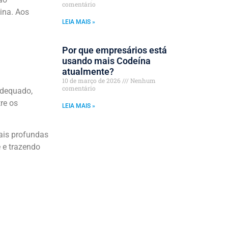
comentário
ina. Aos
LEIA MAIS »
Por que empresários está
usando mais Codeína
atualmente?
10 de março de 2026
Nenhum
comentário
adequado,
re os
LEIA MAIS »
ais profundas
 e trazendo