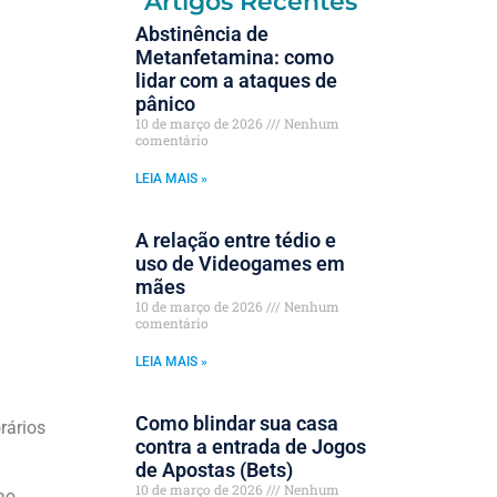
Artigos Recentes
Abstinência de
Metanfetamina: como
lidar com a ataques de
pânico
10 de março de 2026
Nenhum
comentário
LEIA MAIS »
A relação entre tédio e
uso de Videogames em
mães
10 de março de 2026
Nenhum
comentário
LEIA MAIS »
Como blindar sua casa
rários
contra a entrada de Jogos
de Apostas (Bets)
10 de março de 2026
Nenhum
ao