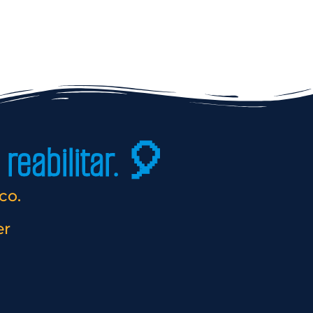
reabilitar. 🎈
co.
er