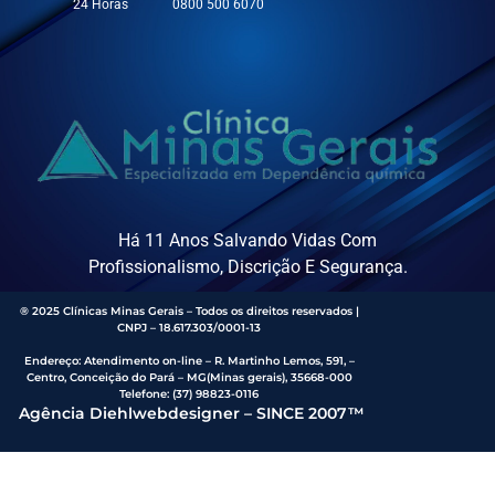
24 Horas
0800 500 6070
Há 11 Anos Salvando Vidas Com
Profissionalismo, Discrição E Segurança.
® 2025 Clínicas Minas Gerais – Todos os direitos reservados |
CNPJ – 18.617.303/0001-13
Endereço
:
Atendimento on-line – R. Martinho Lemos, 591, –
Centro, Conceição do Pará – MG(Minas gerais), 35668-000
Telefone:
(37) 98823-0116
Agência Diehlwebdesigner – SINCE 2007™