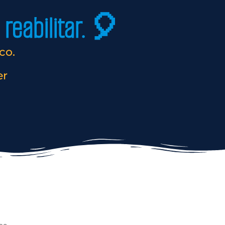
reabilitar. 🎈
co.
er