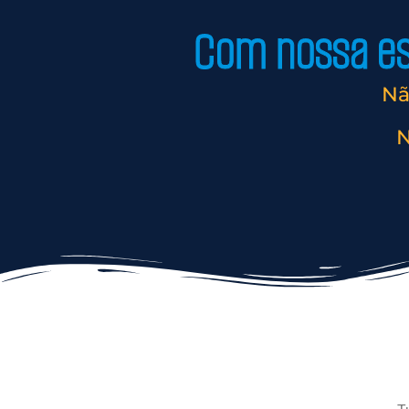
Com nossa est
Nã
N