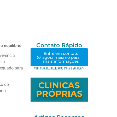
Contato Rápido
o equilíbrio
Entre em contato
vivência
agora mesmo para
mais informações
sta
adequado para
VOCÊ SERÁ REDIRECIONADO PARA O WHATSAPP
CLINICAS
co do
ano
PRÓPRIAS