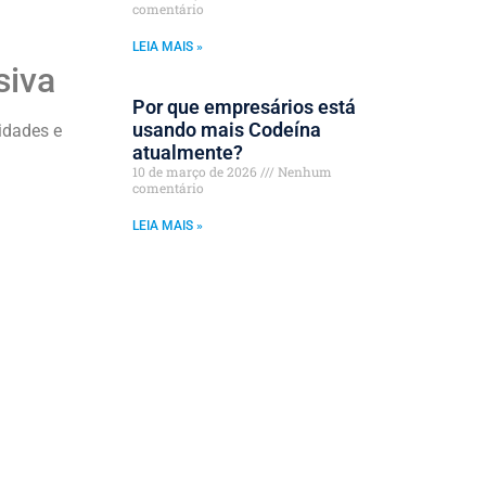
comentário
LEIA MAIS »
siva
Por que empresários está
usando mais Codeína
idades e
atualmente?
10 de março de 2026
Nenhum
comentário
LEIA MAIS »