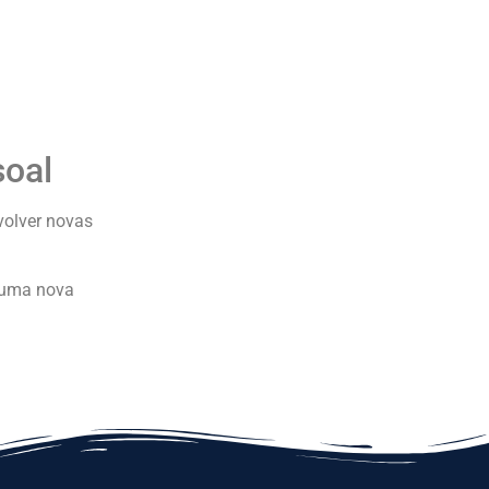
soal
volver novas
r uma nova