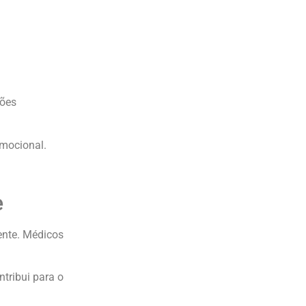
ções
emocional.
e
ente. Médicos
tribui para o