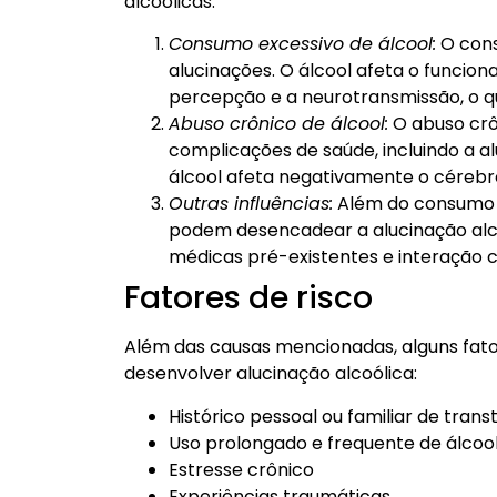
alcoólicas.
Consumo excessivo de álcool:
O cons
alucinações. O álcool afeta o funcio
percepção e a neurotransmissão, o que
Abuso crônico de álcool:
O abuso crô
complicações de saúde, incluindo a al
álcool afeta negativamente o cérebr
Outras influências:
Além do consumo ex
podem desencadear a alucinação alco
médicas pré-existentes e interação 
Fatores de risco
Além das causas mencionadas, alguns fat
desenvolver alucinação alcoólica:
Histórico pessoal ou familiar de tran
Uso prolongado e frequente de álcoo
Estresse crônico
Experiências traumáticas