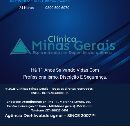
ATENDIMENTO
WHATSAPP
24 Horas
0800 500 6070
Há 11 Anos Salvando Vidas Com
Profissionalismo, Discrição E Segurança.
® 2025 Clínicas Minas Gerais – Todos os direitos reservados |
CNPJ – 18.617.303/0001-13
Endereço
:
Atendimento on-line – R. Martinho Lemos, 591, –
Centro, Conceição do Pará – MG(Minas gerais), 35668-000
Telefone:
(37) 98823-0116
Agência Diehlwebdesigner – SINCE 2007™