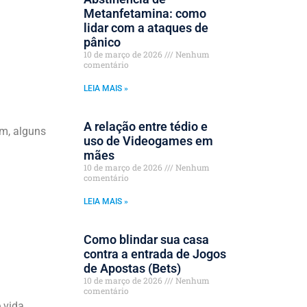
Metanfetamina: como
lidar com a ataques de
pânico
10 de março de 2026
Nenhum
comentário
LEIA MAIS »
A relação entre tédio e
ém, alguns
uso de Videogames em
mães
10 de março de 2026
Nenhum
comentário
LEIA MAIS »
Como blindar sua casa
contra a entrada de Jogos
de Apostas (Bets)
10 de março de 2026
Nenhum
comentário
 vida.