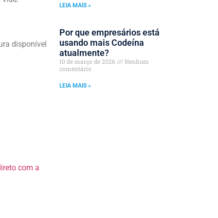
LEIA MAIS »
Por que empresários está
usando mais Codeína
ura disponível
atualmente?
10 de março de 2026
Nenhum
comentário
LEIA MAIS »
direto com a