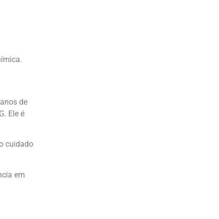
ímica.
 anos de
. Ele é
 o cuidado
ência em