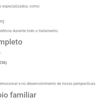
is especializados, como:
81)
tência durante todo o tratamento.
ompleto
:
236)
o emocional e no desenvolvimento de novas perspectivas.
io familiar