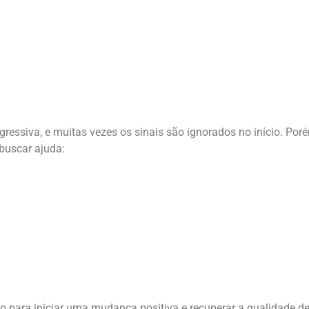
ressiva, e muitas vezes os sinais são ignorados no início. Por
buscar ajuda:
 para iniciar uma mudança positiva e recuperar a qualidade de