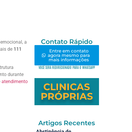
Contato Rápido
 emocional, a
mais de
111
Entre em contato
agora mesmo para
mais informações
trutura
VOCÊ SERÁ REDIRECIONADO PARA O WHATSAPP
nto durante
e
atendimento
CLINICAS
PRÓPRIAS
Artigos Recentes
Abstinência de