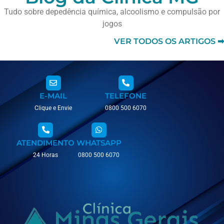
Tudo sobre depedência química, alcoolismo e compulsão por
jogos
VER TODOS OS ARTIGOS ➡
E-MAIL
TELEFONE
Clique e Envie
0800 500 6070
ATENDIMENTO
WHATSAPP
24 Horas
0800 500 6070