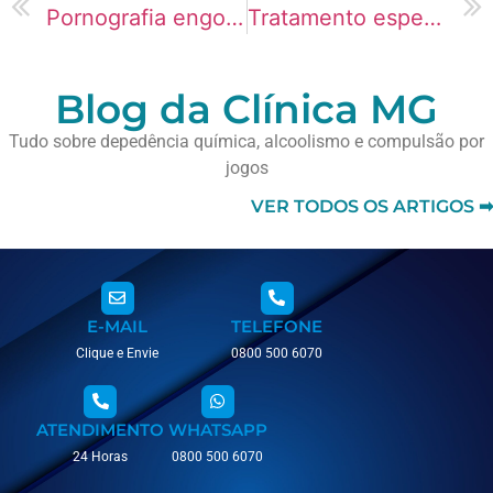
Pornografia engorda ou emagrece? Mitos e verdades
Tratamento especializado para universitários com vício em Pornografia
Blog da Clínica MG
Tudo sobre depedência química, alcoolismo e compulsão por
jogos
VER TODOS OS ARTIGOS ➡
E-MAIL
TELEFONE
Clique e Envie
0800 500 6070
ATENDIMENTO
WHATSAPP
24 Horas
0800 500 6070