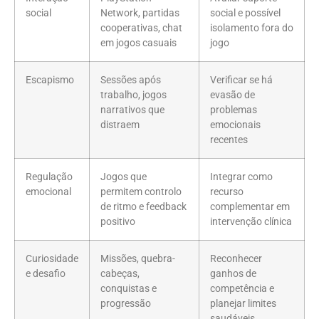
social
Network, partidas
social e possível
cooperativas, chat
isolamento fora do
em jogos casuais
jogo
Escapismo
Sessões após
Verificar se há
trabalho, jogos
evasão de
narrativos que
problemas
distraem
emocionais
recentes
Regulação
Jogos que
Integrar como
emocional
permitem controlo
recurso
de ritmo e feedback
complementar em
positivo
intervenção clínica
Curiosidade
Missões, quebra-
Reconhecer
e desafio
cabeças,
ganhos de
conquistas e
competência e
progressão
planejar limites
saudáveis