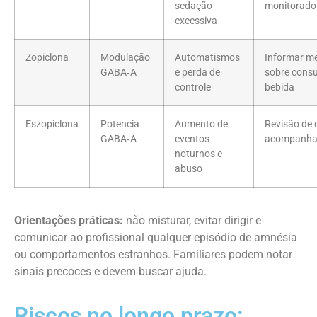
sedação
monitorado
excessiva
Zopiclona
Modulação
Automatismos
Informar m
GABA‑A
e perda de
sobre cons
controle
bebida
Eszopiclona
Potencia
Aumento de
Revisão de 
GABA‑A
eventos
acompanha
noturnos e
abuso
Orientações práticas:
não misturar, evitar dirigir e
comunicar ao profissional qualquer episódio de amnésia
ou comportamentos estranhos. Familiares podem notar
sinais precoces e devem buscar ajuda.
Riscos no longo prazo: