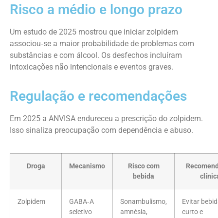
Risco a médio e longo prazo
Um estudo de 2025 mostrou que iniciar zolpidem
associou‑se a maior probabilidade de problemas com
substâncias e com álcool. Os desfechos incluíram
intoxicações não intencionais e eventos graves.
Regulação e recomendações
Em 2025 a ANVISA endureceu a prescrição do zolpidem.
Isso sinaliza preocupação com dependência e abuso.
Droga
Mecanismo
Risco com
Recomend
bebida
clínic
Zolpidem
GABA‑A
Sonambulismo,
Evitar bebid
seletivo
amnésia,
curto e