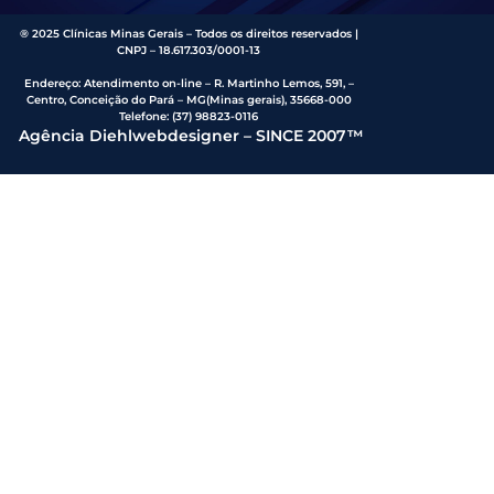
® 2025 Clínicas Minas Gerais – Todos os direitos reservados |
CNPJ – 18.617.303/0001-13
Endereço
:
Atendimento on-line – R. Martinho Lemos, 591, –
Centro, Conceição do Pará – MG(Minas gerais), 35668-000
Telefone:
(37) 98823-0116
Agência Diehlwebdesigner – SINCE 2007™