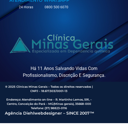
ATENDIMENTO
WHATSAPP
24 Horas
0800 500 6070
Há 11 Anos Salvando Vidas Com
Profissionalismo, Discrição E Segurança.
® 2025 Clínicas Minas Gerais – Todos os direitos reservados |
CNPJ – 18.617.303/0001-13
Endereço
:
Atendimento on-line – R. Martinho Lemos, 591, –
Centro, Conceição do Pará – MG(Minas gerais), 35668-000
Telefone:
(37) 98823-0116
Agência Diehlwebdesigner – SINCE 2007™