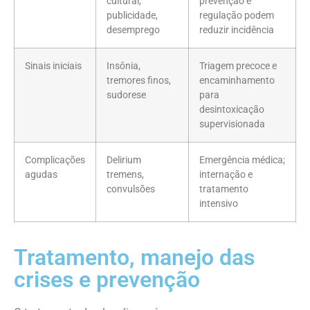
cultural,
prevenção e
publicidade,
regulação podem
desemprego
reduzir incidência
Sinais iniciais
Insônia,
Triagem precoce e
tremores finos,
encaminhamento
sudorese
para
desintoxicação
supervisionada
Complicações
Delirium
Emergência médica;
agudas
tremens,
internação e
convulsões
tratamento
intensivo
Tratamento, manejo das
crises e prevenção