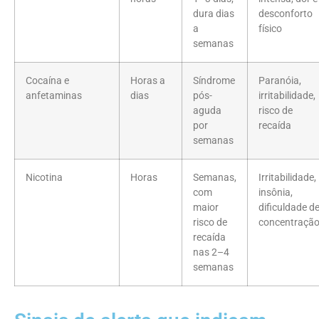
dura dias
desconforto
a
físico
semanas
Cocaína e
Horas a
Síndrome
Paranóia,
anfetaminas
dias
pós-
irritabilidade,
aguda
risco de
por
recaída
semanas
Nicotina
Horas
Semanas,
Irritabilidade,
com
insônia,
maior
dificuldade d
risco de
concentraçã
recaída
nas 2–4
semanas