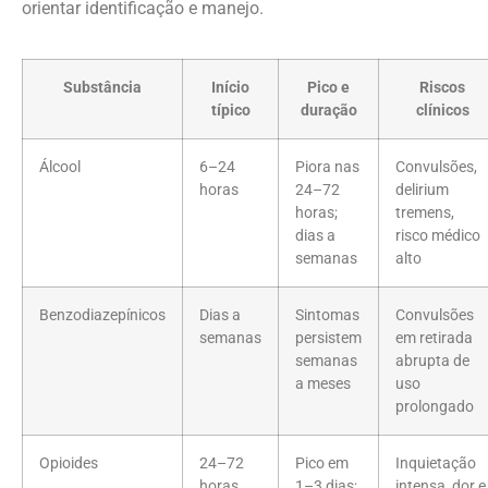
orientar identificação e manejo.
Substância
Início
Pico e
Riscos
típico
duração
clínicos
Álcool
6–24
Piora nas
Convulsões,
horas
24–72
delirium
horas;
tremens,
dias a
risco médico
semanas
alto
Benzodiazepínicos
Dias a
Sintomas
Convulsões
semanas
persistem
em retirada
semanas
abrupta de
a meses
uso
prolongado
Opioides
24–72
Pico em
Inquietação
horas
1–3 dias;
intensa, dor e