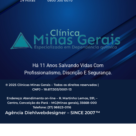
24 Horas
0800 500 6070
Há 11 Anos Salvando Vidas Com
Profissionalismo, Discrição E Segurança.
® 2025 Clínicas Minas Gerais – Todos os direitos reservados |
CNPJ – 18.617.303/0001-13
Endereço
:
Atendimento on-line – R. Martinho Lemos, 591, –
Centro, Conceição do Pará – MG(Minas gerais), 35668-000
Telefone:
(37) 98823-0116
Agência Diehlwebdesigner – SINCE 2007™