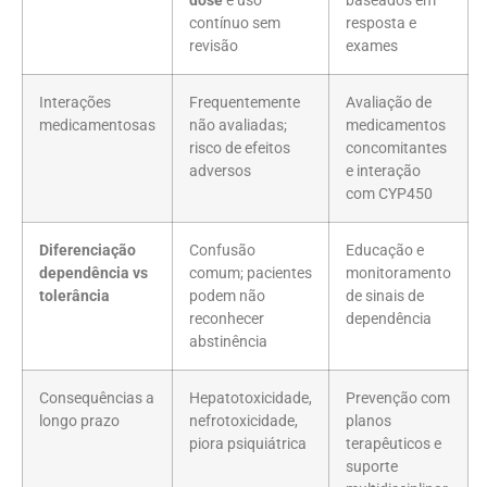
dose
e uso
baseados em
contínuo sem
resposta e
revisão
exames
Interações
Frequentemente
Avaliação de
medicamentosas
não avaliadas;
medicamentos
risco de efeitos
concomitantes
adversos
e interação
com CYP450
Diferenciação
Confusão
Educação e
dependência vs
comum; pacientes
monitoramento
tolerância
podem não
de sinais de
reconhecer
dependência
abstinência
Consequências a
Hepatotoxicidade,
Prevenção com
longo prazo
nefrotoxicidade,
planos
piora psiquiátrica
terapêuticos e
suporte