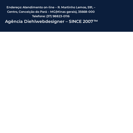
Endereço
:
Atendimento on-line – R. Martinho Lemos, 591, –
Centro, Conceição do Pará – MG(Minas gerais), 35668-000
Telefone:
(37) 98823-0116
Agência Diehlwebdesigner – SINCE 2007™