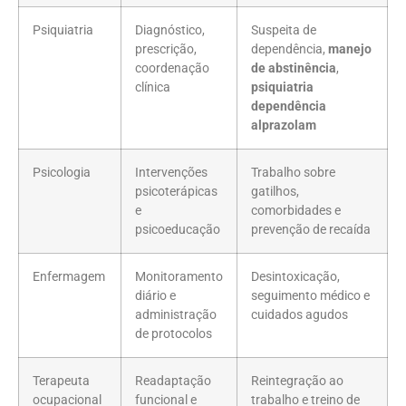
Psiquiatria
Diagnóstico,
Suspeita de
prescrição,
dependência,
manejo
coordenação
de abstinência
,
clínica
psiquiatria
dependência
alprazolam
Psicologia
Intervenções
Trabalho sobre
psicoterápicas
gatilhos,
e
comorbidades e
psicoeducação
prevenção de recaída
Enfermagem
Monitoramento
Desintoxicação,
diário e
seguimento médico e
administração
cuidados agudos
de protocolos
Terapeuta
Readaptação
Reintegração ao
ocupacional
funcional e
trabalho e treino de