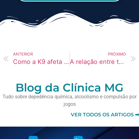
ANTERIOR
PRÓXIMO
Como a K9 afeta o sono e causa ganho de peso
A relação entre tédio e uso de Alprazolam em idosos
Blog da Clínica MG
Tudo sobre depedência química, alcoolismo e compulsão por
jogos
VER TODOS OS ARTIGOS ➡