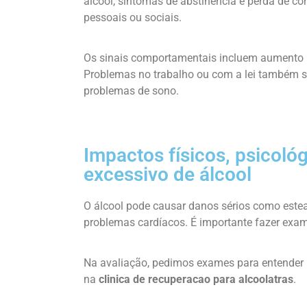
álcool, sintomas de abstinência e perda de c
pessoais ou sociais.
Os sinais comportamentais incluem aumento n
Problemas no trabalho ou com a lei também sã
problemas de sono.
Impactos físicos, psicoló
excessivo de álcool
O álcool pode causar danos sérios como estea
problemas cardíacos. É importante fazer exam
Na avaliação, pedimos exames para entender m
na
clinica de recuperacao para alcoolatras
.