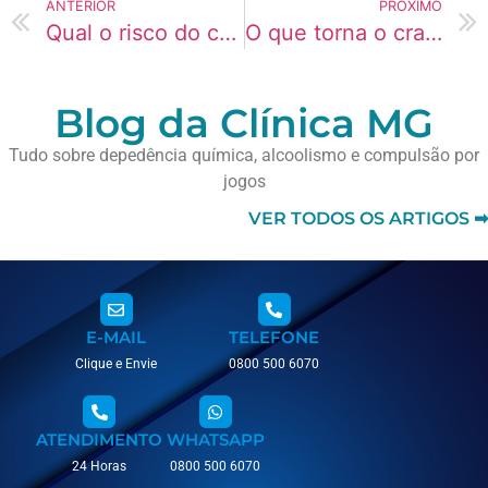
ANTERIOR
PRÓXIMO
Qual o risco do crack para a família do dependente?
O que torna o crack uma das drogas mais destrutivas?
Blog da Clínica MG
Tudo sobre depedência química, alcoolismo e compulsão por
jogos
VER TODOS OS ARTIGOS ➡
E-MAIL
TELEFONE
Clique e Envie
0800 500 6070
ATENDIMENTO
WHATSAPP
24 Horas
0800 500 6070