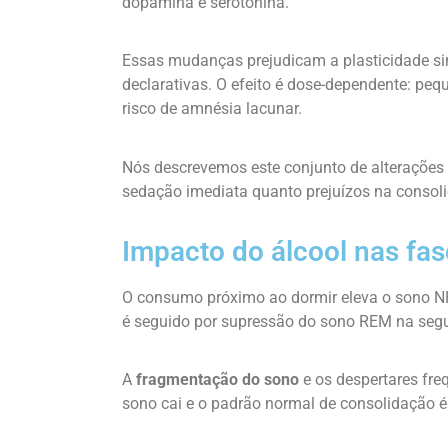
dopamina e serotonina.
Essas mudanças prejudicam a plasticidade si
declarativas. O efeito é dose-dependente: p
risco de amnésia lacunar.
Nós descrevemos este conjunto de alteraçõe
sedação imediata quanto prejuízos na consol
Impacto do álcool nas fa
O consumo próximo ao dormir eleva o sono NR
é seguido por supressão do sono REM na seg
A
fragmentação do sono
e os despertares fre
sono cai e o padrão normal de consolidação 