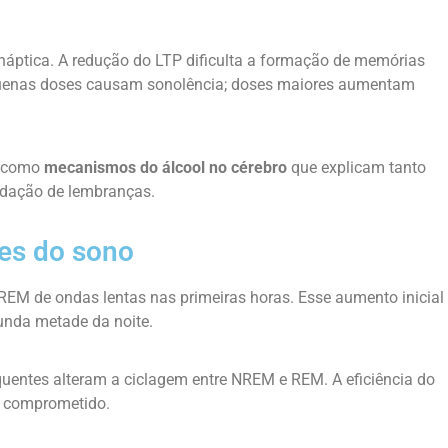
náptica. A redução do LTP dificulta a formação de memórias
equenas doses causam sonolência; doses maiores aumentam
s como
mecanismos do álcool no cérebro
que explicam tanto
idação de lembranças.
ses do sono
EM de ondas lentas nas primeiras horas. Esse aumento inicial
unda metade da noite.
quentes alteram a ciclagem entre NREM e REM. A eficiência do
é comprometido.