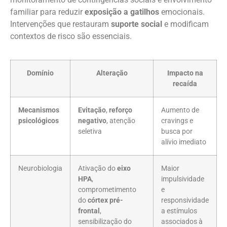
familiar para reduzir
exposição a gatilhos
emocionais.
Intervenções que restauram
suporte social
e modificam
contextos de risco são essenciais.
Domínio
Alteração
Impacto na
recaída
Mecanismos
Evitação
,
reforço
Aumento de
psicológicos
negativo
, atenção
cravings e
seletiva
busca por
alívio imediato
Neurobiologia
Ativação do
eixo
Maior
HPA
,
impulsividade
comprometimento
e
do
córtex pré-
responsividade
frontal
,
a estímulos
sensibilização do
associados à