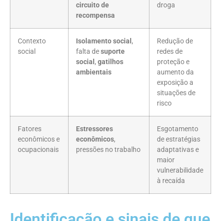
circuito de
droga
recompensa
Contexto
Isolamento social
,
Redução de
social
falta de
suporte
redes de
social
,
gatilhos
proteção e
ambientais
aumento da
exposição a
situações de
risco
Fatores
Estressores
Esgotamento
econômicos e
econômicos
,
de estratégias
ocupacionais
pressões no trabalho
adaptativas e
maior
vulnerabilidade
à recaída
Identificação e sinais de que