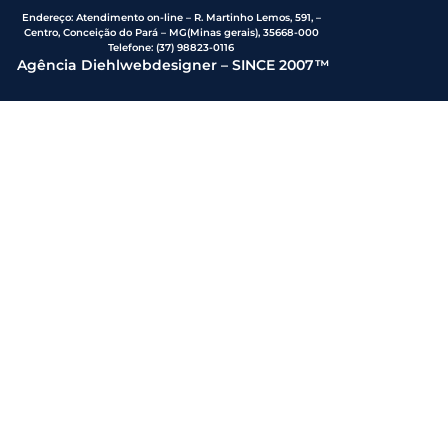
Endereço
:
Atendimento on-line – R. Martinho Lemos, 591, –
Centro, Conceição do Pará – MG(Minas gerais), 35668-000
Telefone:
(37) 98823-0116
Agência Diehlwebdesigner – SINCE 2007™