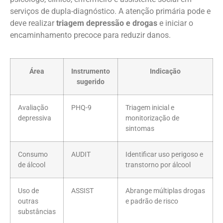
serviços de dupla-diagnóstico. A atenção primária pode e
deve realizar
triagem depressão e drogas
e iniciar o
encaminhamento precoce para reduzir danos.
Área
Instrumento
Indicação
sugerido
Avaliação
PHQ-9
Triagem inicial e
depressiva
monitorização de
sintomas
Consumo
AUDIT
Identificar uso perigoso e
de álcool
transtorno por álcool
Uso de
ASSIST
Abrange múltiplas drogas
outras
e padrão de risco
substâncias