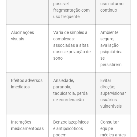
possível
uso noturno
fragmentação com
contínuo
uso frequente
Alucinações
Varia de simples a
Ambiente
visuais
complexas;
seguro,
associadas a altas
avaliação
doses e privação de
psiquiátrica
sono
se
persistirem
Efeitos adversos
Ansiedade,
Evitar
imediatos
paranoia,
direção;
taquicardia, perda
supervisionar
de coordenação
usuários
vulneráveis
Interações
Benzodiazepínicos
Consultar
medicamentosas
e antipsicóticos
equipe
podem
médica antes