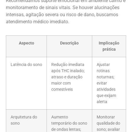
Recomendamos suporte emocional em ambiente calmo e
monitoramento de sinais vitais. Se houver alucinações
intensas, agitação severa ou risco de dano, buscamos
atendimento médico imediato.
Aspecto
Descrição
Implicação
prática
Latência do sono
Redução imediata
Ajustar
após THC inalado;
rotinas
atraso e duração
noturnas;
maior com
evitar
comestíveis
atividades
que exijam
alerta
Arquitetura do
Aumento
Monitorar
sono
temporário do sono
qualidade do
de ondas lentas;
sono; avaliar