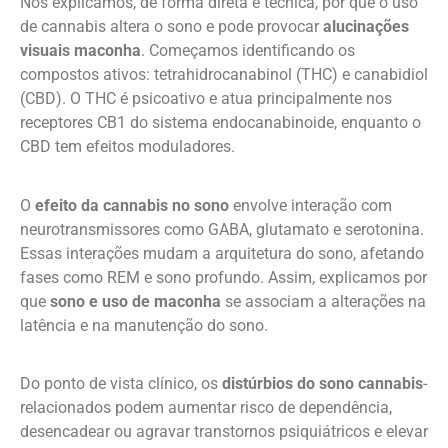
Nós explicamos, de forma direta e técnica, por que o uso
de cannabis altera o sono e pode provocar
alucinações
visuais maconha
. Começamos identificando os
compostos ativos: tetrahidrocanabinol (THC) e canabidiol
(CBD). O THC é psicoativo e atua principalmente nos
receptores CB1 do sistema endocanabinoide, enquanto o
CBD tem efeitos moduladores.
O
efeito da cannabis no sono
envolve interação com
neurotransmissores como GABA, glutamato e serotonina.
Essas interações mudam a arquitetura do sono, afetando
fases como REM e sono profundo. Assim, explicamos por
que
sono e uso de maconha
se associam a alterações na
latência e na manutenção do sono.
Do ponto de vista clínico, os
distúrbios do sono cannabis
-
relacionados podem aumentar risco de dependência,
desencadear ou agravar transtornos psiquiátricos e elevar